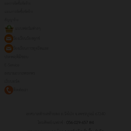
ผลการจัดซื้อจัดจ้าง
แผนการจัดซื้อจัดจ้าง
สัญญาจ้าง
แบบฟอร์มต่างๆ
ร้องเรียนร้องทุกข์
ร้องเรียนการทุจริตและ
ประพฤติมิชอบ
E-Service
ลงนามถวายพระพร
เว็บบอร์ด
ติดต่อเรา
เทศบาลตำบลท้ายดง อ.วังโป่ง จ.เพชรบูรณ์ 67240
โทรศัพท์/แฟกซ์ :
056-029-657 #4
เทมเพลตออกแบบโดย
บ.มาร์เวลิคเอ็นจิ้น จำกัด