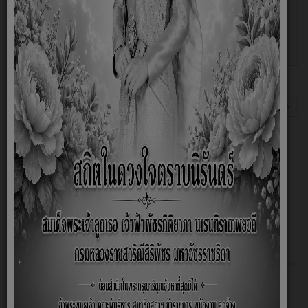
พรรษา ประจำปี 2566 ในวันที่ 29 ตุลาคม 2566
ณ วัดสว่างสามัคคี ต.ท้ายดง อ.วังโป่ง
จ.เพชรบูรณ์ เวที ขนาด 12.00 เมตร ความสูงของ
พื้นเว
หน้าที่ 15 จาก 15
เริ่มต้น
ก่อนหน้า
6
7
8
9
10
11
12
13
14
15
ต่อไป
สุดท้าย
การส่งเสริมความโปร่งใส
การป้องกันการทุจริต
การดำเนินการเพื่อป้องกันการทุจริต