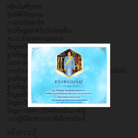
ผลิตภัณฑ์ชุมชน
ศูนย์ดิจิทัลชุมชน
การส่งเสริมอาชีพ
ศูนย์ข้อมูลสำหรับนักท่องเที่ยว
พ.ร.บ.อำนวยความสะดวก
ข้อมูลสถิติการให้บริการ
×
ฐานข้อมูลภูมิปัญญาท้องถิ่น
แนวทางการจดทะเบียนคนพิการ
แบบคำขอใช้ห้องประชุมเทศบาลตำบลท้ายดง(ออนไลน์)
ฐานข้อมูลผู้สูงอายุ
ฐานข้อมูลผู้พิการ
ข้อมูลสถิติการใช้ลานกีฬา/สนามกีฬา
ข้อมูลนวัตกรรมและภูมิปัญญาท้องถิ่น
ข้อมูลการลดการใช้พลังงานในภาครัฐ
การปฏิบัติราชการทางอิเล็กทรอนิกส์
คลังความรู้