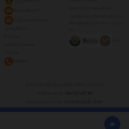
แบบฟอร์มต่างๆ
องค์ความรู้เทศบาลตำบลท้ายดง
ร้องเรียนร้องทุกข์
ประชาสัมพันธ์การจัดองค์ความรู้และรับ
ร้องเรียนการทุจริตและ
ฟังความคิดเห็นของข้าราชการ - พนักงาน
ประพฤติมิชอบ
จ้าง
E-Service
สปสช.
ลงนามถวายพระพร
เว็บบอร์ด
ติดต่อเรา
เทศบาลตำบลท้ายดง อ.วังโป่ง จ.เพชรบูรณ์ 67240
โทรศัพท์/แฟกซ์ :
056-029-657 #4
เทมเพลตออกแบบโดย
บ.มาร์เวลิคเอ็นจิ้น จำกัด