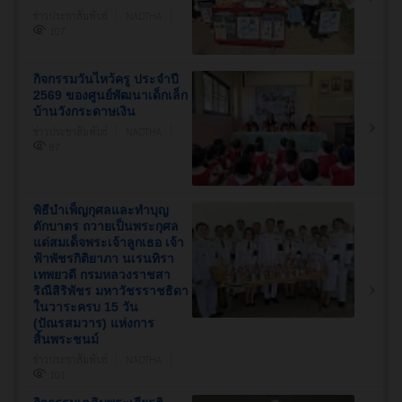
ข่าวประชาสัมพันธ์
NADTHA
107
กิจกรรมวันไหว้ครู ประจำปี
2569 ของศูนย์พัฒนาเด็กเล็ก
บ้านวังกระดาษเงิน
ข่าวประชาสัมพันธ์
NADTHA
87
พิธีบำเพ็ญกุศลและทำบุญ
ตักบาตร ถวายเป็นพระกุศล
แด่สมเด็จพระเจ้าลูกเธอ เจ้า
ฟ้าพัชรกิติยาภา นเรนทิรา
เทพยวดี กรมหลวงราชสา
ริณีสิริพัชร มหาวัชรราชธิดา
ในวาระครบ 15 วัน
(ปัณรสมวาร) แห่งการ
สิ้นพระชนม์
ข่าวประชาสัมพันธ์
NADTHA
101