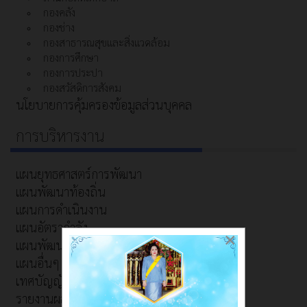
กองคลัง
กองช่าง
กองสาธารณสุขและสิ่งแวดล้อม
กองการศึกษา
กองการประปา
กองสวัสดิการสังคม
นโยบายการคุ้มครองข้อมูลส่วนบุคคล
การบริหารงาน
แผนยุทธศาสตร์การพัฒนา
แผนพัฒนาท้องถิ่น
แผนการดำเนินงาน
แผนอัตรากำลัง
×
แผนพัฒนาบุคลากร
แผนอื่นๆ
เทศบัญญัติ
รายงานผลการดำเนินงาน/การปฏิบัติงาน