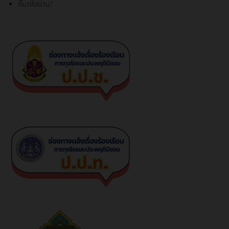
ลืมรหัสผ่าน?