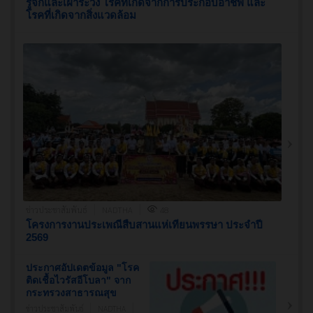
รู้จักและเฝ้าระวัง โรคที่เกิดจากการประกอบอาชีพ และ
โรคที่เกิดจากสิ่งแวดล้อม
ข่าวประชาสัมพันธ์
NADTHA
48
โครงการงานประเพณีสืบสานแห่เทียนพรรษา ประจำปี
2569
ประกาศอัปเดตข้อมูล "โรค
ติดเชื้อไวรัสอีโบลา" จาก
กระทรวงสาธารณสุข
ข่าวประชาสัมพันธ์
NADTHA