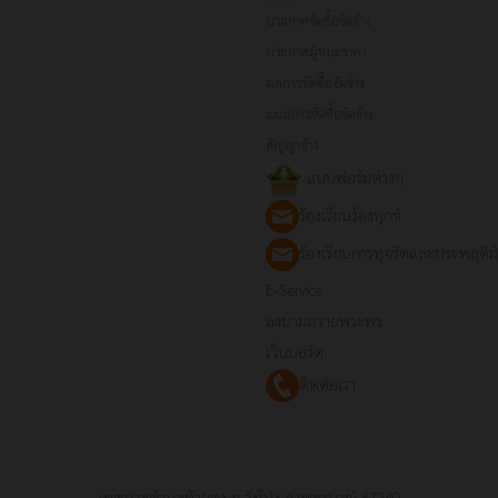
ประกาศจัดซื้อจัดจ้าง
ประกาศผู้ชนะราคา
ผลการจัดซื้อจัดจ้าง
แผนการจัดซื้อจัดจ้าง
สัญญาจ้าง
แบบฟอร์มต่างๆ
ร้องเรียนร้องทุกข์
ร้องเรียนการทุจริตและประพฤติ
E-Service
ลงนามถวายพระพร
เว็บบอร์ด
ติดต่อเรา
เทศบาลตำบลท้ายดง อ.วังโป่ง จ.เพชรบูรณ์ 67240