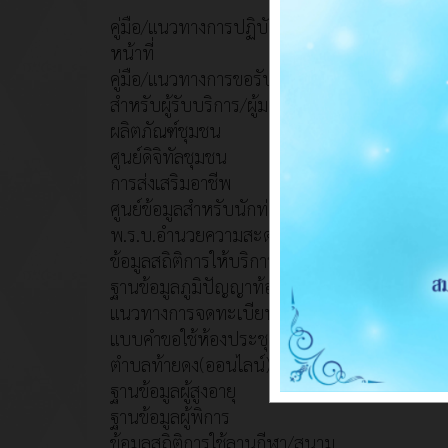
คู่มือ/แนวทางการปฏิบัติงานของเจ้า
หน้าที่
คู่มือ/แนวทางการขอรับบริการ
สำหรับผู้รับบริการ/ผู้มาติดต่อ
ผลิตภัณฑ์ชุมชน
ศูนย์ดิจิทัลชุมชน
การส่งเสริมอาชีพ
ศูนย์ข้อมูลสำหรับนักท่องเที่ยว
พ.ร.บ.อำนวยความสะดวก
ข้อมูลสถิติการให้บริการ
ฐานข้อมูลภูมิปัญญาท้องถิ่น
แนวทางการจดทะเบียนคนพิการ
แบบคำขอใช้ห้องประชุมเทศบาล
ตำบลท้ายดง(ออนไลน์)
ฐานข้อมูลผู้สูงอายุ
ฐานข้อมูลผู้พิการ
ข้อมูลสถิติการใช้ลานกีฬา/สนาม