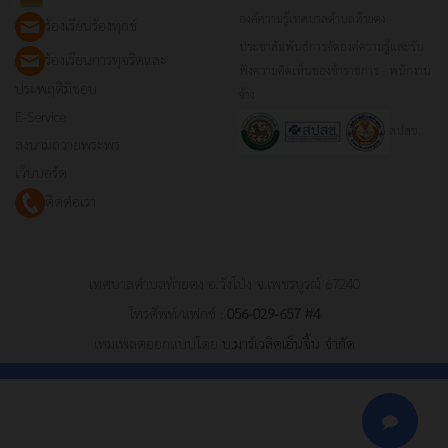
องค์ความรู้เทศบาลตำบลท้ายดง
ร้องเรียนร้องทุกข์
ประชาสัมพันธ์การจัดองค์ความรู้และรับ
ร้องเรียนการทุจริตและ
ฟังความคิดเห็นของข้าราชการ - พนักงาน
ประพฤติมิชอบ
จ้าง
E-Service
สปสช.
ลงนามถวายพระพร
เว็บบอร์ด
ติดต่อเรา
เทศบาลตำบลท้ายดง อ.วังโป่ง จ.เพชรบูรณ์ 67240
โทรศัพท์/แฟกซ์ :
056-029-657 #4
เทมเพลตออกแบบโดย
บ.มาร์เวลิคเอ็นจิ้น จำกัด