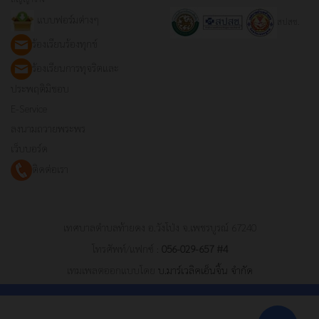
แบบฟอร์มต่างๆ
สปสช.
ร้องเรียนร้องทุกข์
ร้องเรียนการทุจริตและ
ประพฤติมิชอบ
E-Service
ลงนามถวายพระพร
เว็บบอร์ด
ติดต่อเรา
เทศบาลตำบลท้ายดง อ.วังโป่ง จ.เพชรบูรณ์ 67240
โทรศัพท์/แฟกซ์ :
056-029-657 #4
เทมเพลตออกแบบโดย
บ.มาร์เวลิคเอ็นจิ้น จำกัด