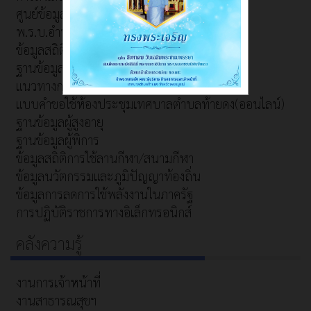
ศูนย์ข้อมูลสำหรับนักท่องเที่ยว
พ.ร.บ.อำนวยความสะดวก
ข้อมูลสถิติการให้บริการ
ฐานข้อมูลภูมิปัญญาท้องถิ่น
แนวทางการจดทะเบียนคนพิการ
แบบคำขอใช้ห้องประชุมเทศบาลตำบลท้ายดง(ออนไลน์)
ฐานข้อมูลผู้สูงอายุ
ฐานข้อมูลผู้พิการ
ข้อมูลสถิติการใช้ลานกีฬา/สนามกีฬา
ข้อมูลนวัตกรรมและภูมิปัญญาท้องถิ่น
ข้อมูลการลดการใช้พลังงานในภาครัฐ
การปฏิบัติราชการทางอิเล็กทรอนิกส์
คลังความรู้
งานการเจ้าหน้าที่
งานสาธารณสุขฯ