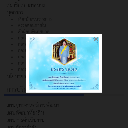
สมาชิกสภาเทศบาล
บุคลากร
หัวหน้าส่วนราชการ
ตรวจสอบภายใน
สำนักปลัดเทศบาล
×
กองคลัง
กองช่าง
กองสาธารณสุขและสิ่งแวดล้อม
กองการศึกษา
กองการประปา
กองสวัสดิการสังคม
นโยบายการคุ้มครองข้อมูลส่วนบุคคล
การบริหารงาน
แผนยุทธศาสตร์การพัฒนา
แผนพัฒนาท้องถิ่น
แผนการดำเนินงาน
แผนอัตรากำลัง