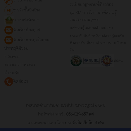
ระเบียบกฎหมายที่เกี่ยวข้อง
ข่าวจัดซื้อจัดจ้าง
มุม KM การจัดการองค์ความรู้
แบบฟอร์มต่างๆ
งานบริหารงานบุคคล
องค์ความรู้เทศบาลตำบลท้ายดง
ร้องเรียนร้องทุกข์
ประชาสัมพันธ์การจัดองค์ความรู้และรับ
ร้องเรียนการทุจริตและ
ฟังความคิดเห็นของข้าราชการ - พนักงาน
ประพฤติมิชอบ
จ้าง
E-Service
สปสช.
ลงนามถวายพระพร
เว็บบอร์ด
ติดต่อเรา
เทศบาลตำบลท้ายดง อ.วังโป่ง จ.เพชรบูรณ์ 67240
โทรศัพท์/แฟกซ์ :
056-029-657 #4
เทมเพลตออกแบบโดย
บ.มาร์เวลิคเอ็นจิ้น จำกัด