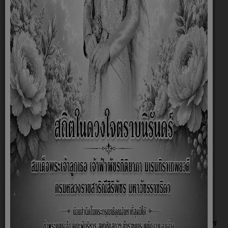
14) พ.ศ.2562 ได้กำหนดอำนาจหน้าที่ของเทศบาล
ตำบลไว้เป็น 2 ส่วน ประกอบด้วย
มาตรา 50 ภายใต้บังคับแห่งกฎหมายเทศบาลตำบล
มีหน้าที่ต้องทำในเขตเทศบาลดังต่อไปนี้
1. รักษาความสงบเรียบร้อยของ
ประชาชน
2. ให้มีและบำรุงทางบกและทางน้ำ
2.1 รักษาความเป็นระเบียบเรียบร้อย
การดูแลการจราจร และส่งเสริม สนับสนุนหน่วยงานอื่นใน
การปฏิบัติหน้าที่ดังกล่าว
3. รักษาความสะอาดของถนน หรือทาง
เดินและที่สาธารณะ รวมทั้งการกำจัดมูลฝอยและสิ่งปฏิกูล
4. ปัองกันและระงับโรคติดต่อ
5. ให้มีเครื่องใช้ในการดับเพลิง
6. จัดการ ส่งเสริมและสนับสนุนการจัดการ