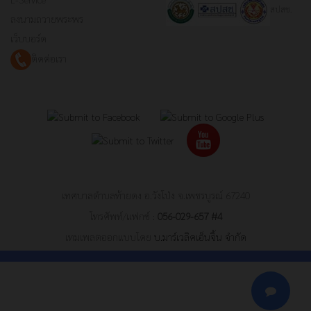
สปสช.
ลงนามถวายพระพร
เว็บบอร์ด
ติดต่อเรา
เทศบาลตำบลท้ายดง อ.วังโป่ง จ.เพชรบูรณ์ 67240
โทรศัพท์/แฟกซ์ :
056-029-657 #4
เทมเพลตออกแบบโดย
บ.มาร์เวลิคเอ็นจิ้น จำกัด