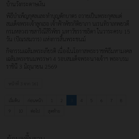
บ้านวังกระดาษเงิน
พิธีบำเพ็ญกุศลและทำบุญตักบาตร ถวายเป็นพระกุศลแด่
สมเด็จพระเจ้าลูกเธอ เจ้าฟ้าพัชรกิติยาภา นเรนทิราเทพยวดี
กรมหลวงราชสาริณีสิริพัชร มหาวัชรราชธิดา ในวาระครบ 15
วัน (ปัณรสมวาร) แห่งการสิ้นพระชนม์
กิจกรรมเฉลิมพระเกียรติ เนื่องในโอกาสพระราชพิธีมหามงคล
เฉลิมพระชนมพรรษา 4 รอบสมเด็จพระนางเจ้าฯ พระบรม
ราชินี 3 มิถุนายน 2569
หน้าที่ 3 จาก 161
เริ่มต้น
ก่อนหน้า
1
2
3
4
5
6
7
8
9
10
ต่อไป
สุดท้าย
ข้อมูลพื้นฐาน