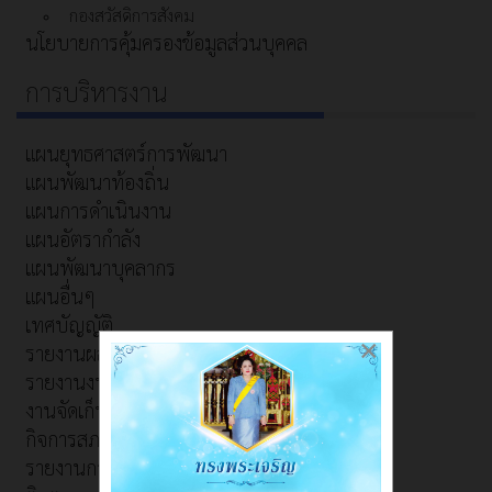
กองสวัสดิการสังคม
นโยบายการคุ้มครองข้อมูลส่วนบุคคล
การบริหารงาน
แผนยุทธศาสตร์การพัฒนา
แผนพัฒนาท้องถิ่น
แผนการดำเนินงาน
แผนอัตรากำลัง
แผนพัฒนาบุคลากร
แผนอื่นๆ
เทศบัญญัติ
×
รายงานผลการดำเนินงาน/การปฏิบัติงาน
รายงานงบการเงิน
งานจัดเก็บและพัฒนารายได้
กิจการสภาเทศบาลตำบลท้ายดง
รายงานการใช้จ่ายงบประมาณ